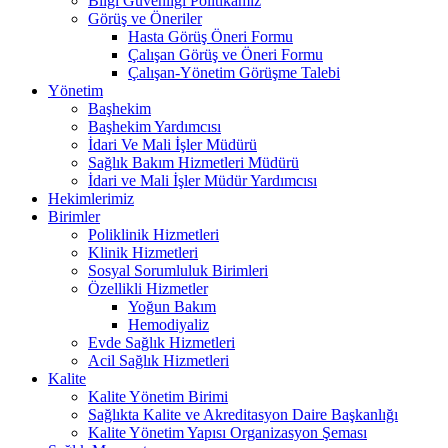
Bilgi Güvenliği Politikamız
Görüş ve Öneriler
Hasta Görüş Öneri Formu
Çalışan Görüş ve Öneri Formu
Çalışan-Yönetim Görüşme Talebi
Yönetim
Başhekim
Başhekim Yardımcısı
İdari Ve Mali İşler Müdürü
Sağlık Bakım Hizmetleri Müdürü
İdari ve Mali İşler Müdür Yardımcısı
Hekimlerimiz
Birimler
Poliklinik Hizmetleri
Klinik Hizmetleri
Sosyal Sorumluluk Birimleri
Özellikli Hizmetler
Yoğun Bakım
Hemodiyaliz
Evde Sağlık Hizmetleri
Acil Sağlık Hizmetleri
Kalite
Kalite Yönetim Birimi
Sağlıkta Kalite ve Akreditasyon Daire Başkanlığı
Kalite Yönetim Yapısı Organizasyon Şeması