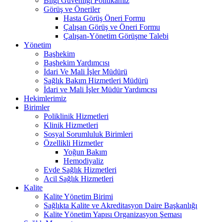
Bilgi Güvenliği Politikamız
Görüş ve Öneriler
Hasta Görüş Öneri Formu
Çalışan Görüş ve Öneri Formu
Çalışan-Yönetim Görüşme Talebi
Yönetim
Başhekim
Başhekim Yardımcısı
İdari Ve Mali İşler Müdürü
Sağlık Bakım Hizmetleri Müdürü
İdari ve Mali İşler Müdür Yardımcısı
Hekimlerimiz
Birimler
Poliklinik Hizmetleri
Klinik Hizmetleri
Sosyal Sorumluluk Birimleri
Özellikli Hizmetler
Yoğun Bakım
Hemodiyaliz
Evde Sağlık Hizmetleri
Acil Sağlık Hizmetleri
Kalite
Kalite Yönetim Birimi
Sağlıkta Kalite ve Akreditasyon Daire Başkanlığı
Kalite Yönetim Yapısı Organizasyon Şeması