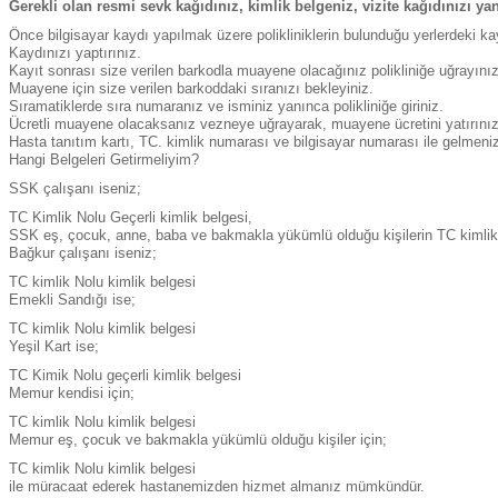
Gerekli olan resmi sevk kağıdınız, kimlik belgeniz, vizite kağıdınızı 
Önce bilgisayar kaydı yapılmak üzere polikliniklerin bulunduğu yerlerdeki kay
Kaydınızı yaptırınız.
Kayıt sonrası size verilen barkodla muayene olacağınız polikliniğe uğrayınız
Muayene için size verilen barkoddaki sıranızı bekleyiniz.
Sıramatiklerde sıra numaranız ve isminiz yanınca polikliniğe giriniz.
Ücretli muayene olacaksanız vezneye uğrayarak, muayene ücretini yatırınız 
Hasta tanıtım kartı, TC. kimlik numarası ve bilgisayar numarası ile gelmeniz 
Hangi Belgeleri Getirmeliyim?
SSK çalışanı iseniz;
TC Kimlik Nolu Geçerli kimlik belgesi,
SSK eş, çocuk, anne, baba ve bakmakla yükümlü olduğu kişilerin TC kimlik 
Bağkur çalışanı iseniz;
TC kimlik Nolu kimlik belgesi
Emekli Sandığı ise;
TC kimlik Nolu kimlik belgesi
Yeşil Kart ise;
TC Kimik Nolu geçerli kimlik belgesi
Memur kendisi için;
TC kimlik Nolu kimlik belgesi
Memur eş, çocuk ve bakmakla yükümlü olduğu kişiler için;
TC kimlik Nolu kimlik belgesi
ile müracaat ederek hastanemizden hizmet almanız mümkündür.