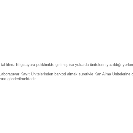
ahliliniz Bilgisayara poliklinikte girilmiş ise yukarda ünitelerin yazıldığı yerle
 Laboratuvar Kayıt Ünitelerinden barkod almak suretiyle Kan Alma Ünitelerine g
rına gönderilmektedir.