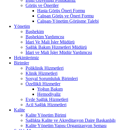
Bilgi Güvenliği Politikamız
Görüş ve Öneriler
Hasta Görüş Öneri Formu
Çalışan Görüş ve Öneri Formu
Çalışan-Yönetim Görüşme Talebi
Yönetim
Başhekim
Başhekim Yardımcısı
İdari Ve Mali İşler Müdürü
Sağlık Bakım Hizmetleri Müdürü
İdari ve Mali İşler Müdür Yardımcısı
Hekimlerimiz
Birimler
Poliklinik Hizmetleri
Klinik Hizmetleri
Sosyal Sorumluluk Birimleri
Özellikli Hizmetler
Yoğun Bakım
Hemodiyaliz
Evde Sağlık Hizmetleri
Acil Sağlık Hizmetleri
Kalite
Kalite Yönetim Birimi
Sağlıkta Kalite ve Akreditasyon Daire Başkanlığı
Kalite Yönetim Yapısı Organizasyon Şeması