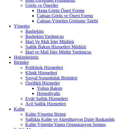
Bilgi Güvenliği Politikamız
Görüş ve Öneriler
Hasta Görüş Öneri Formu
Çalışan Görüş ve Öneri Formu
Çalışan-Yönetim Görüşme Talebi
Yönetim
Başhekim
Başhekim Yardımcısı
İdari Ve Mali İşler Müdürü
Sağlık Bakım Hizmetleri Müdürü
İdari ve Mali İşler Müdür Yardımcısı
Hekimlerimiz
Birimler
Poliklinik Hizmetleri
Klinik Hizmetleri
Sosyal Sorumluluk Birimleri
Özellikli Hizmetler
Yoğun Bakım
Hemodiyaliz
Evde Sağlık Hizmetleri
Acil Sağlık Hizmetleri
Kalite
Kalite Yönetim Birimi
Sağlıkta Kalite ve Akreditasyon Daire Başkanlığı
Kalite Yönetim Yapısı Organizasyon Şeması